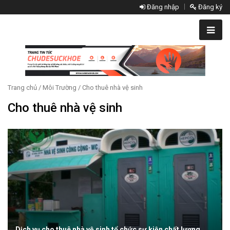
Đăng nhập
Đăng ký
Trang chủ
/
Môi Trường
/ Cho thuê nhà vệ sinh
Cho thuê nhà vệ sinh
Dịch vụ cho thuê nhà vệ sinh tổ chức sự kiện chất lượng