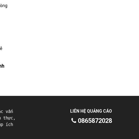
nh
LIÊN HỆ QUẢNG CÁO
ác vấn
m thực,
0865872028
úp ích