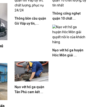
Thông cống nghẹt
Thông bồn cầu quận
quận 10 chất ...
Gò Vấp uy tín, ...
hú
Nạo vét hố ga huyện
Hóc Môn giải ...
Nạo vét hố ga quận
Tân Phú cam kết ...
hấp