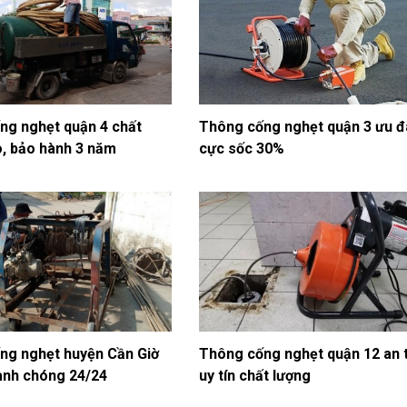
ng nghẹt quận 4 chất
Thông cống nghẹt quận 3 ưu đ
o, bảo hành 3 năm
cực sốc 30%
ng nghẹt huyện Cần Giờ
Thông cống nghẹt quận 12 an 
anh chóng 24/24
uy tín chất lượng