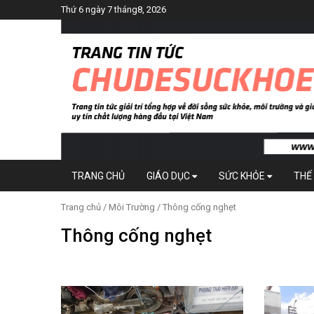
Thứ 6 ngày 7 tháng8, 2026
TRANG CHỦ
GIÁO DỤC
SỨC KHỎE
THẾ 
Trang chủ
/
Môi Trường
/ Thông cống nghẹt
Thông cống nghẹt