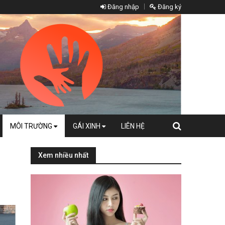
Đăng nhập
Đăng ký
MÔI TRƯỜNG
GÁI XINH
LIÊN HỆ
Xem nhiều nhất