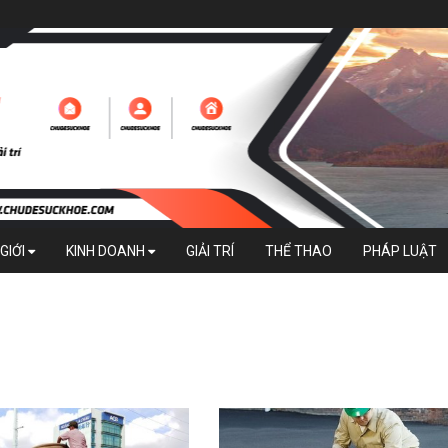
GIỚI
KINH DOANH
GIẢI TRÍ
THỂ THAO
PHÁP LUẬT