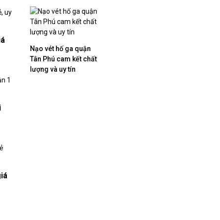
iá
Nạo vét hố ga quận
Tân Phú cam kết chất
lượng và uy tín
i
iá