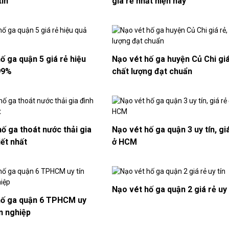
tín
giá rẻ nhất hiện nay
ố ga quận 5 giá rẻ hiệu
Nạo vét hố ga huyện Củ Chi giá
99%
chất lượng đạt chuẩn
hố ga thoát nước thải gia
Nạo vét hố ga quận 3 uy tín, gi
iết nhất
ở HCM
Nạo vét hố ga quận 2 giá rẻ uy 
hố ga quận 6 TPHCM uy
n nghiệp