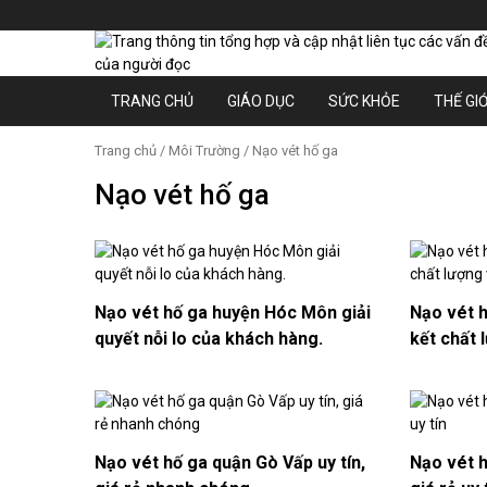
TRANG CHỦ
GIÁO DỤC
SỨC KHỎE
THẾ GIỚ
Trang chủ
/
Môi Trường
/ Nạo vét hố ga
Nạo vét hố ga
Nạo vét hố ga huyện Hóc Môn giải
Nạo vét 
quyết nỗi lo của khách hàng.
kết chất 
Nạo vét hố ga quận Gò Vấp uy tín,
Nạo vét 