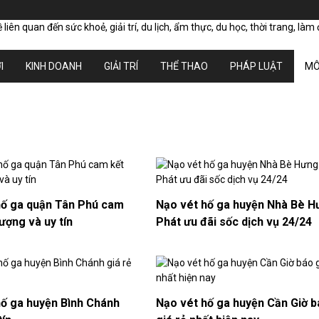
I
KINH DOANH
GIẢI TRÍ
THỂ THAO
PHÁP LUẬT
MÔ
hố ga quận Tân Phú cam
Nạo vét hố ga huyện Nhà Bè H
lượng và uy tín
Phát ưu đãi sốc dịch vụ 24/24
hố ga huyện Bình Chánh
Nạo vét hố ga huyện Cần Giờ 