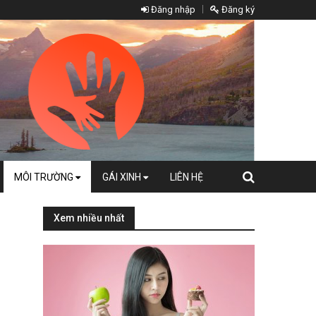
Đăng nhập
Đăng ký
MÔI TRƯỜNG
GÁI XINH
LIÊN HỆ
Xem nhiều nhất