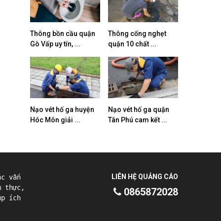
Thông bồn cầu quận
Thông cống nghẹt
Gò Vấp uy tín, ...
quận 10 chất ...
Nạo vét hố ga huyện
Nạo vét hố ga quận
Hóc Môn giải ...
Tân Phú cam kết ...
LIÊN HỆ QUẢNG CÁO
ác vấn
m thực,
0865872028
úp ích