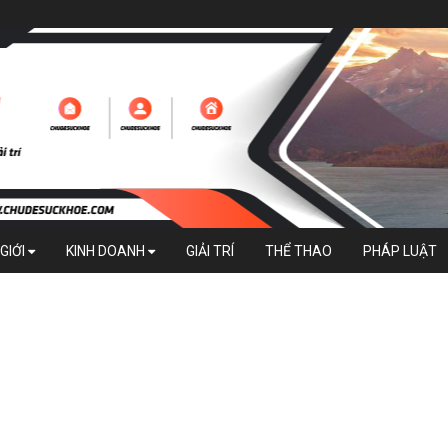
GIỚI
KINH DOANH
GIẢI TRÍ
THỂ THAO
PHÁP LUẬT