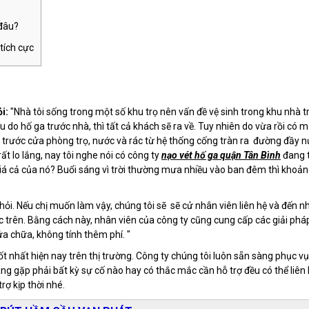
 đâu?
tích cực
ỏi:
"Nhà tôi sống trong một số khu trọ nên vấn đề vệ sinh trong khu nhà tr
u do hố ga trước nhà, thì tất cả khách sẽ ra về. Tuy nhiên do vừa rồi có 
ến trước cửa phòng trọ, nước và rác từ hệ thống cống tràn ra đường đầy 
ất lo lắng, nay tôi nghe nói có công ty
nạo vét hố ga quận Tân Bình
đang t
giá cả của nó? Buổi sáng vì trời thường mưa nhiều vào ban đêm thì khoả
ỏi. Nếu chị muốn làm vậy, chúng tôi sẽ sẽ cử nhân viên liên hệ và đến nh
c trên. Bằng cách này, nhân viên của công ty cũng cung cấp các giải phá
ửa chữa, không tính thêm phí. "
t nhất hiện nay trên thị trường. Công ty chúng tôi luôn sẵn sàng phục v
hàng gặp phải bất kỳ sự cố nào hay có thắc mắc cần hỗ trợ đều có thể liên
rợ kịp thời nhé.