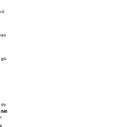
 có
.
theo
 gói
 thì
c
nao
u:
ài