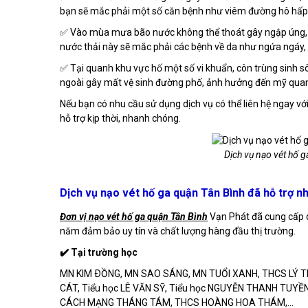
bạn sẽ mắc phải một số căn bệnh như viêm đường hô hấp, h
✅ Vào mùa mưa bão nước không thể thoát gây ngập úng, làm
nước thải này sẽ mắc phải các bệnh về da như ngứa ngáy, lỡ
✅ Tại quanh khu vực hố một số vi khuẩn, côn trùng sinh s
ngoài gây mất vệ sinh đường phố, ảnh hưởng đến mỹ quan
Nếu bạn có nhu cầu sử dụng dịch vụ có thể liên hệ ngay vớ
hỗ trợ kịp thời, nhanh chóng.
Dịch vụ nạo vét hố g
Dịch vụ nạo vét hố ga quận Tân Bình đã hỗ trợ 
Đơn vị nạo vét hố ga quận Tân Bình
Vạn Phát đã cung cấp dị
năm đảm bảo uy tín và chất lượng hàng đầu thị trường.
✔️ Tại trường học
MN KIM ÐỒNG, MN SAO SÁNG, MN TUỔI XANH, THCS LÝ 
CÁT, Tiểu học LÊ VĂN SỸ, Tiểu học NGUYỄN THANH TUYỀN
CÁCH MẠNG THÁNG TÁM, THCS HOÀNG HOA THÁM,...