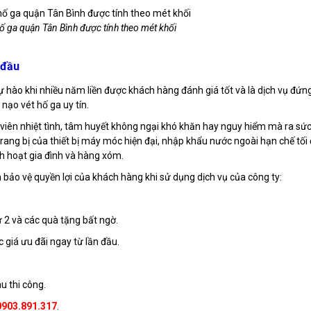
ố ga quận Tân Bình được tính theo mét khối
 đầu
ự hào khi nhiều năm liền được khách hàng đánh giá tốt và là dịch vụ đứn
 nạo vét hố ga uy tín.
 viên nhiệt tình, tâm huyết không ngại khó khăn hay nguy hiểm mà ra sứ
sự trang bị của thiết bị máy móc hiện đại, nhập khẩu nước ngoài hạn chế tối
h hoạt gia đình và hàng xóm.
 bảo vệ quyền lợi của khách hàng khi sử dụng dịch vụ của công ty:
ứ 2 và các quà tặng bất ngờ.
c giá ưu đãi ngay từ lần đầu.
u thi công.
0903.891.317
.