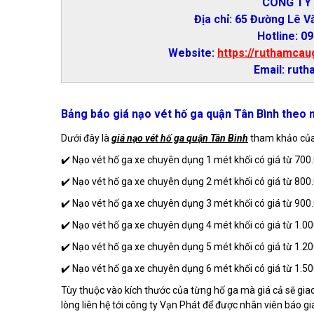
CÔNG TY
Địa chỉ: 65 Đường Lê V
Hotline: 0
Website:
https://ruthamcau
Email: rut
Bảng báo giá nạo vét hố ga quận Tân Bình theo 
Dưới đây là
giá nạo vét hố ga quận Tân Bình
tham khảo của 
✔️ Nạo vét hố ga xe chuyên dụng 1 mét khối có giá từ 700
✔️ Nạo vét hố ga xe chuyên dụng 2 mét khối có giá từ 800
✔️ Nạo vét hố ga xe chuyên dụng 3 mét khối có giá từ 900
✔️ Nạo vét hố ga xe chuyên dụng 4 mét khối có giá từ 1.0
✔️ Nạo vét hố ga xe chuyên dụng 5 mét khối có giá từ 1.2
✔️ Nạo vét hố ga xe chuyên dụng 6 mét khối có giá từ 1.5
Tùy thuộc vào kích thước của từng hố ga mà giá cả sẽ giao 
lòng liên hệ tới công ty Vạn Phát để được nhân viên báo giá