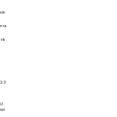
với
n ra
 và
 2-3
ÀU
học