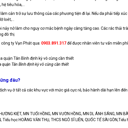
ệ tiêu hóa,...
 cản trở sự lưu thông của các phương tiện đi lại. Nếu da phải tiếp xúc 
 loét,...
ôi nảy nở làm cho nguy cơ mắc bệnh ngày càng tăng cao. Các rác thải trà
g đô thị.
i công ty Vạn Phát qua:
0903.891.317
để được nhân viên tư vấn miễn phí
a quận Tân Bình định kỳ vô cùng cần thiết
những đâu?
ch vụ ở tất cả các khu vực với mức giá cực rẻ, bảo hành dài hạn lên đến
THƯỜNG KIỆT, MN TUỔI HỒNG, MN VƯỜN HỒNG, MN DL ÁNH SÁNG, MN B
, Tiểu học HOÀNG VĂN THỤ, THCS NGÔ SĨ LIÊN, QUỐC TẾ SÀI GÒN,Tiểu 