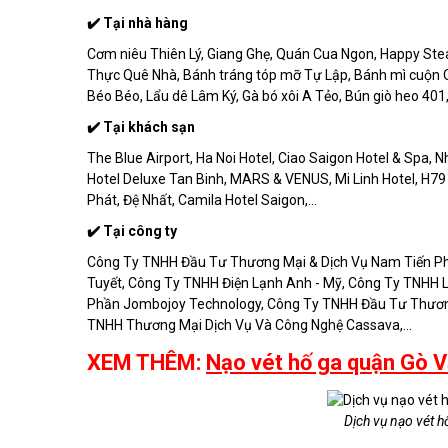
✔️ Tại nhà hàng
Cơm niêu Thiên Lý, Giang Ghẹ, Quán Cua Ngon, Happy Ste
Thực Quê Nhà, Bánh tráng tóp mỡ Tự Lập, Bánh mì cuộn 
Béo Béo, Lẩu dê Lâm Ký, Gà bó xôi A Tẻo, Bún giò heo 401,
✔️ Tại khách sạn
The Blue Airport, Ha Noi Hotel, Ciao Saigon Hotel & Spa, N
Hotel Deluxe Tan Binh, MARS & VENUS, Mi Linh Hotel, H79 
Phát, Đệ Nhất, Camila Hotel Saigon,...
✔️ Tại công ty
Công Ty TNHH Đầu Tư Thương Mại & Dịch Vụ Nam Tiến Ph
Tuyết, Công Ty TNHH Điện Lạnh Anh - Mỹ, Công Ty TNHH L
Phần Jombojoy Technology, Công Ty TNHH Đầu Tư Thươn
TNHH Thương Mại Dịch Vụ Và Công Nghệ Cassava,...
XEM THÊM:
Nạo vét hố ga quận Gò 
Dịch vụ nạo vét h