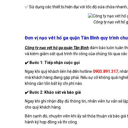
✅ Sử dụng các thiết bị hiện đại với tốc độ sửa chữa nhanh, 
Công ty nạo vét hố g
Đơn vị nạo vét hố ga quận Tân Bình quy trình ch
Công ty nạo vét hố ga quận Tân Bình
đảm bảo luôn tuân thủ
và kiêm giám sát quá trình thi công của chúng tôi qua các
✔️ Bước 1: Tiếp nhận cuộc gọi
Ngay khi quý khách liên hệ đến hotline
0903.891.317
, nhâ
mà khách hàng đang gặp phải. Nếu sự cố không quá nghiê
không cần tốn bất kỳ chi phí nào.
✔️ Bước 2: Khảo sát và báo giá
Ngay khi ghi nhận đầy đủ thông tin, nhân viên tư vấn sẽ lậ
cho quý khách hàng.
Bên cạnh đó, chuyên viên khi ấy sẽ thỏa thuận và báo giá 
hành ký hợp đồng và thi công.