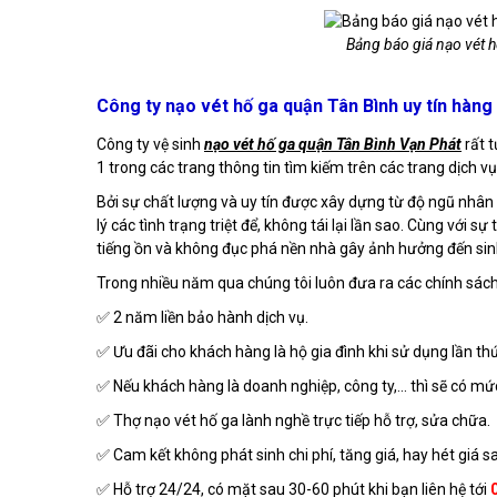
Bảng báo giá nạo vét h
Công ty nạo vét hố ga quận Tân Bình uy tín hàng
Công ty vệ sinh
nạo vét hố ga quận Tân Bình Vạn Phát
rất t
1 trong các trang thông tin tìm kiếm trên các trang dịch vụ
Bởi sự chất lượng và uy tín được xây dựng từ độ ngũ nhân
lý các tình trạng triệt để, không tái lại lần sao. Cùng với 
tiếng ồn và không đục phá nền nhà gây ảnh hưởng đến sin
Trong nhiều năm qua chúng tôi luôn đưa ra các chính sách
✅ 2 năm liền bảo hành dịch vụ.
✅ Ưu đãi cho khách hàng là hộ gia đình khi sử dụng lần th
✅ Nếu khách hàng là doanh nghiệp, công ty,... thì sẽ có mứ
✅ Thợ nạo vét hố ga lành nghề trực tiếp hỗ trợ, sửa chữa.
✅ Cam kết không phát sinh chi phí, tăng giá, hay hét giá sa
✅ Hỗ trợ 24/24, có mặt sau 30-60 phút khi bạn liên hệ tới