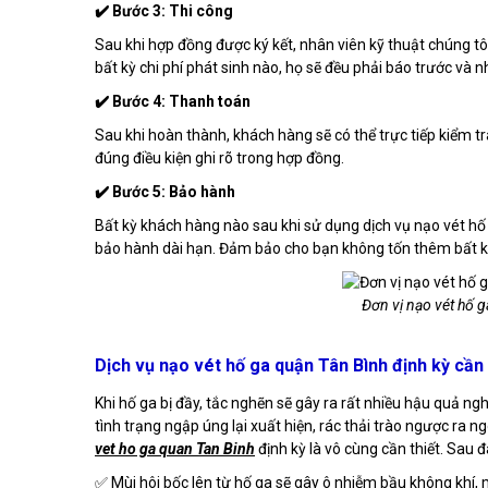
✔️ Bước 3: Thi công
Sau khi hợp đồng được ký kết, nhân viên kỹ thuật chúng tôi
bất kỳ chi phí phát sinh nào, họ sẽ đều phải báo trước và
✔️ Bước 4: Thanh toán
Sau khi hoàn thành, khách hàng sẽ có thể trực tiếp kiểm tr
đúng điều kiện ghi rõ trong hợp đồng.
✔️ Bước 5: Bảo hành
Bất kỳ khách hàng nào sau khi sử dụng dịch vụ nạo vét hố
bảo hành dài hạn. Đảm bảo cho bạn không tốn thêm bất kỳ p
Đơn vị nạo vét hố g
Dịch vụ nạo vét hố ga quận Tân Bình định kỳ cần 
Khi hố ga bị đầy, tắc nghẽn sẽ gây ra rất nhiều hậu quả n
tình trạng ngập úng lại xuất hiện, rác thải trào ngược ra 
vet ho ga quan Tan Binh
định kỳ là vô cùng cần thiết. Sau
✅ Mùi hôi bốc lên từ hố ga sẽ gây ô nhiễm bầu không khí, m