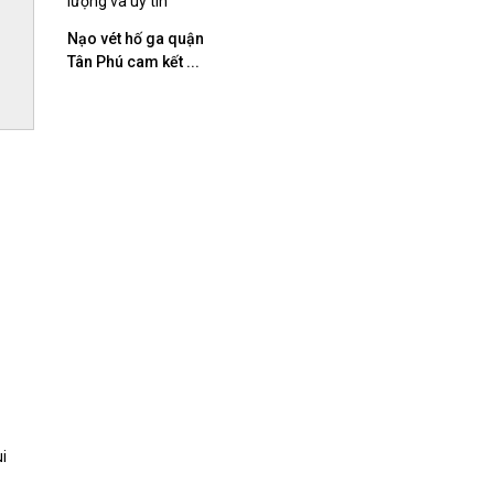
Nạo vét hố ga quận
Tân Phú cam kết ...
i