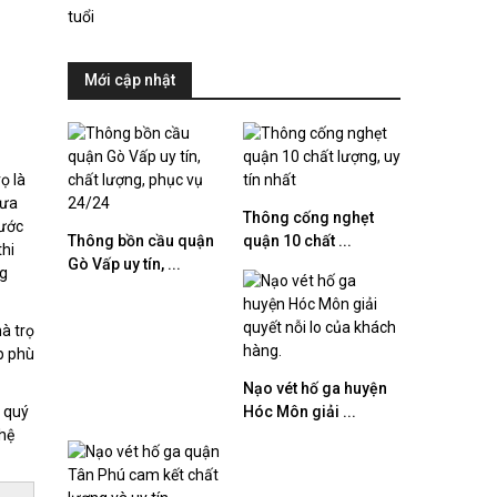
Mới cập nhật
ọ là
mưa
Thông cống nghẹt
nước
Thông bồn cầu quận
quận 10 chất ...
hi
Gò Vấp uy tín, ...
ng
à trọ
p phù
Nạo vét hố ga huyện
ụ quý
Hóc Môn giải ...
 hệ