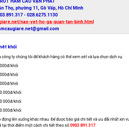
 RÚT HẦM CẦU VẠN PHÁT
ăn Thọ, phường 11, Gò Vấp, Hồ Chí Minh
903.891.317 - 028.6275.1130
giare.net/nao-vet-ho-ga-quan-tan-binh.html
hamcaugiare.net@gmail.com
mét khối
công ty chúng tôi để khách hàng có thể xem xét và lựa chọn dịch vụ:
.000đ/khối
.000đ/khối
.000đ/khối
00.000đ/khối
00.000đ/khối
00.000đ/khối
động lên xuống khác nhau. Để được báo giá chi tiết và ưu đãi nhất xin vu
 tại thời điểm một cách chi tiết theo số
0903.891.317
.