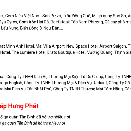
ak, Cơm Niêu Việt Nam, Son Pizza, Trâu Đồng Quê, Mì gà quay San Sa, 
Oya Gyros, Cơm trộn Hai Cô, Beefsteak Tân Nam Phương, Gà cay phô ma
 Lẩu Nung, Biển Đông 8, Ngư Dân,...
hat Minh Anh Hotel, Mai Villa Airport, New Space Hotel, Airport Saigon, 
Hotel, The Lumiere Hotel, Erato Boutique Hotel, Vương Quang, Thịnh Gi
át, Công Ty TNHH Dịch Vụ Thương Mại Điện Tử Ds Group, Công Ty TNHH
ingo English, Công Ty TNHH Thương Mại & Dịch Vụ Radiant, Công Ty Cổ
g Mại Dịch Vụ Tân Nhật Phú, Công Ty TNHH Thương Mại Tám Năng, Cô
Vấp Hưng Phát
ố ga quận Tân Bình đã hỗ trợ nhiều nơi