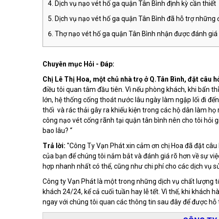
Dịch vụ nạo vét hố ga quận Tân Bình định kỳ cần thiết
Dịch vụ nạo vét hố ga quận Tân Bình đã hỗ trợ những
Thợ nạo vét hố ga quận Tân Bình nhận được đánh giá 
Chuyên mục Hỏi - Đáp:
Chị Lê Thị Hoa, một chủ nhà trọ ở Q.Tân Bình, đặt câu h
điều tôi quan tâm đầu tiên. Vì nếu phòng khách, khi bẩn thỉ
lớn, hệ thống cống thoát nước lâu ngày làm ngập lối đi đ
thối và rác thải gây ra khiếu kiện trong các hộ dân làm họ r
công nạo vét cống rãnh tại quận tân bình nên cho tôi hỏi 
bao lâu? “
Trả lời:
"Công Ty Vạn Phát xin cảm ơn chị Hoa đã đặt câu h
của bạn để chúng tôi nắm bắt và đánh giá rõ hơn về sự việ
hợp nhanh nhất có thể, cũng như chi phí cho các dịch vụ s
Công ty Vạn Phát là một trong những dịch vụ chất lượng tố
khách 24/24, kể cả cuối tuần hay lễ tết. Vì thế, khi khách 
ngay với chúng tôi quan các thông tin sau đây để được hỗ t