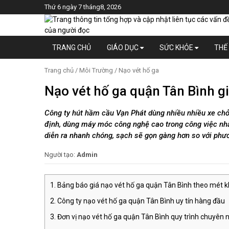
Thứ 6 ngày 7 tháng8, 2026
TRANG CHỦ
GIÁO DỤC
SỨC KHỎE
THẾ 
Trang chủ
/
Môi Trường
/
Nạo vét hố ga
Nạo vét hố ga quận Tân Bình giá
Công ty hút hầm cầu Vạn Phát dùng nhiều nhiều xe ch
định, dùng máy móc công nghệ cao trong công việc nhằ
diễn ra nhanh chóng, sạch sẽ gọn gàng hơn so với phươ
Người tạo:
Admin
Bảng báo giá nạo vét hố ga quận Tân Bình theo mét k
Công ty nạo vét hố ga quận Tân Bình uy tín hàng đầu
Đơn vị nạo vét hố ga quận Tân Bình quy trình chuyên 