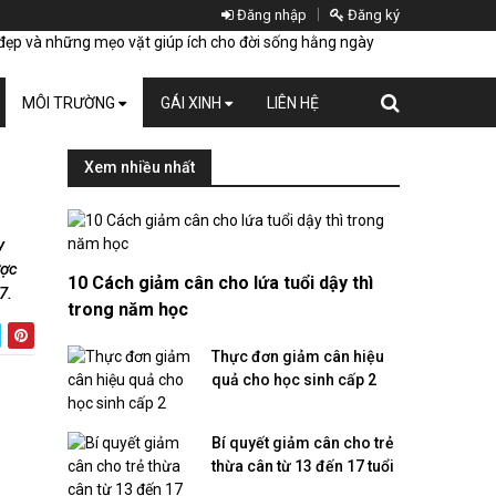
Đăng nhập
Đăng ký
MÔI TRƯỜNG
GÁI XINH
LIÊN HỆ
Xem nhiều nhất
y
ược
10 Cách giảm cân cho lứa tuổi dậy thì
7.
trong năm học
Thực đơn giảm cân hiệu
quả cho học sinh cấp 2
Bí quyết giảm cân cho trẻ
thừa cân từ 13 đến 17 tuổi