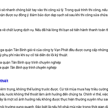
 sẽ nhanh chóng bắt tay vào thi công xử lý. Trong quá trình thi công, nếu
 nhận được sự đồng ý. Đảm bảo dọn dẹp sạch sẽ sau khi thi công sửa chữa
a về chất lượng dịch vụ. Nếu đã hài lòng thì bạn sẽ tiến hành thanh toán 
 ga quận Tân Bình giá rẻ của công ty Vạn Phát đều được cung cấp những
hụ phí nào khi sự cố tái diễn do lỗi kỹ thuật.
a quận Tân Bình quy trình chuyên nghiệp
thiết
ghiêm trọng, không thể lường trước được. Cứ tới mùa mưa hay triều cường
ngoài, nước không thể thoát làm ảnh hưởng đến chúng ta. Chính vì thế, việ
 đây là một số ảnh hưởng nếu không được thực hiện thường xuyên như sa
ôi trường xung quanh. Đặc biệt là nếu hít phải mùi này trong thời gian d