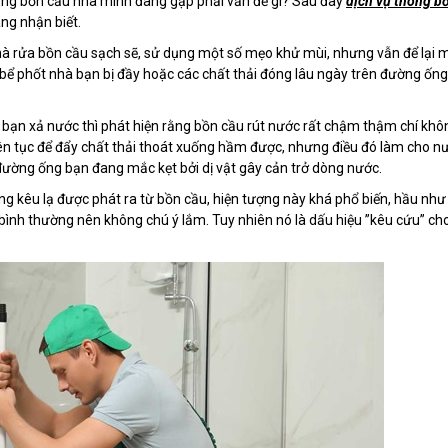
rạng bồn cầu nhà mình đang gặp phải vấn đề gì? Sau đây
dịch vụ thông b
ng nhận biết.
hà rửa bồn cầu sạch sẽ, sử dụng một số mẹo khử mùi, nhưng vẫn để lại 
ừ bể phốt nhà bạn bị đầy hoặc các chất thải đóng lâu ngày trên đường ốn
g bạn xả nước thì phát hiện rằng bồn cầu rút nước rất chậm thậm chí khô
liên tục để đẩy chất thải thoát xuống hầm được, nhưng điều đó làm cho n
o đường ống bạn đang mắc kẹt bởi dị vật gây cản trở dòng nước.
ng kêu lạ được phát ra từ bồn cầu, hiện tượng này khá phổ biến, hầu như
c bình thường nên không chú ý lắm. Tuy nhiên nó là dấu hiệu ”kêu cứu” ch