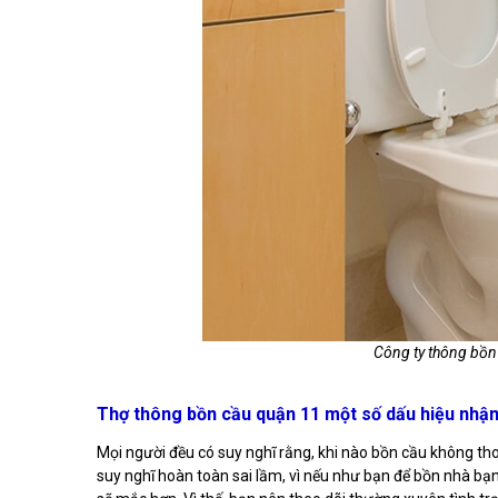
Công ty thông bồn 
Thợ thông bồn cầu quận 11 một số dấu hiệu nhận
Mọi người đều có suy nghĩ rằng, khi nào bồn cầu không tho
suy nghĩ hoàn toàn sai lầm, vì nếu như bạn để bồn nhà bạn