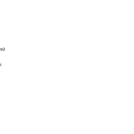
 sử
i: