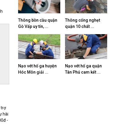
ch
Thông bồn cầu quận
Thông cống nghẹt
Gò Vấp uy tín, ...
quận 10 chất ...
Nạo vét hố ga huyện
Nạo vét hố ga quận
Hóc Môn giải ...
Tân Phú cam kết ...
 trợ
ự hài
00đ -