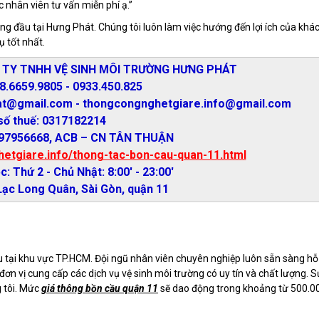
 nhân viên tư vấn miễn phí ạ.”
g đầu tại Hưng Phát. Chúng tôi luôn làm việc hướng đến lợi ích của khá
ụ tốt nhất.
NG TY TNHH VỆ SINH MÔI TRƯỜNG HƯNG PHÁT
28.6659.9805 - 0933.450.825
at@gmail.com - thongcongnghetgiare.info@gmail.com
số thuế: 0317182214
1397956668, ACB – CN TÂN THUẬN
hetgiare.info/thong-tac-bon-cau-quan-11.html
c: Thứ 2 - Chủ Nhật: 8:00' - 23:00'
 Lạc Long Quân, Sài Gòn, quận 11
 tại khu vực TP.HCM. Đội ngũ nhân viên chuyên nghiệp luôn sẵn sàng hỗ
ơn vị cung cấp các dịch vụ vệ sinh môi trường có uy tín và chất lượng. S
g tôi. Mức
giá thông bồn cầu quận 11
sẽ dao động trong khoảng từ 500.0