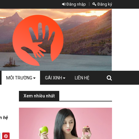
Đăng nhập
Đăng ký
MÔI TRƯỜNG
GÁI XINH
LIÊN HỆ
Xem nhiều nhất
n hệ