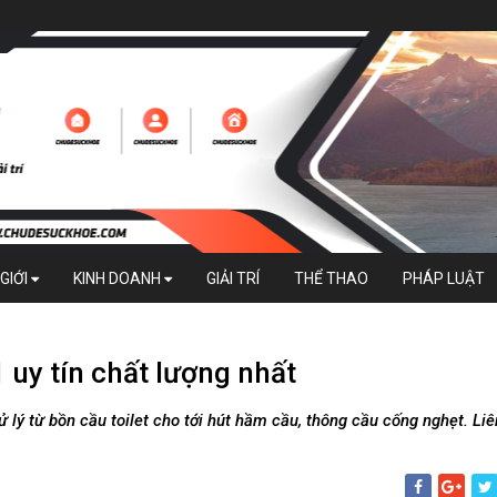
GIỚI
KINH DOANH
GIẢI TRÍ
THỂ THAO
PHÁP LUẬT
 uy tín chất lượng nhất
 lý từ bồn cầu toilet cho tới hút hầm cầu, thông cầu cống nghẹt. Liê