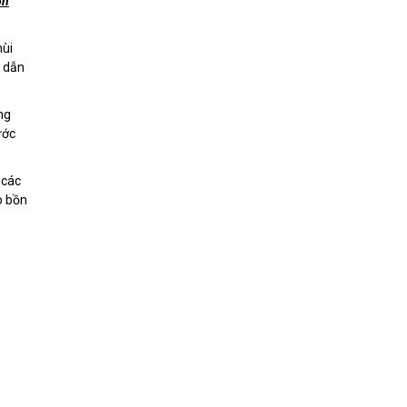
ồn
mùi
g dẫn
ng
ước
 các
o bồn