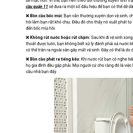
sẽ mắc hơn. Vì thế, bạn nên theo dõi thường xuyên tình t
cầu quận 11
sẽ đưa ra một số dấu hiệu để bạn có thể dễ dà
❌ Bồn cầu bốc mùi:
Bạn vẫn thường xuyên dọn vệ sinh, c
hôi làm bạn rất khó chịu. Điều đó cho thấy nó xuất phát t
đến bốc mùi hôi.
❌ Không rút nước hoặc rút chậm:
Sau khi đi vệ sinh xon
thoát được luôn, bạn không biết xử lý đành phải xả nước 
có thể tràn ra ngoài sàn gây mất vệ sinh. Đây có thể là d
❌ Bồn cầu phát ra tiếng kêu:
Khi nước rút bạn có nghe tiế
họ gia đình đều gặp phải. Mọi người cứ cho rằng đó là việ
cầu nhà bạn đấy.