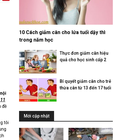
10 Cách giảm cân cho lứa tuổi dậy thì
trong năm học
Thực đơn giảm cân hiệu
quả cho học sinh cấp 2
Bí quyết giảm cân cho trẻ
thừa cân từ 13 đến 17 tuổi
nội
 11
n đề
Mới cập nhật
g tôi
dùng
ịch