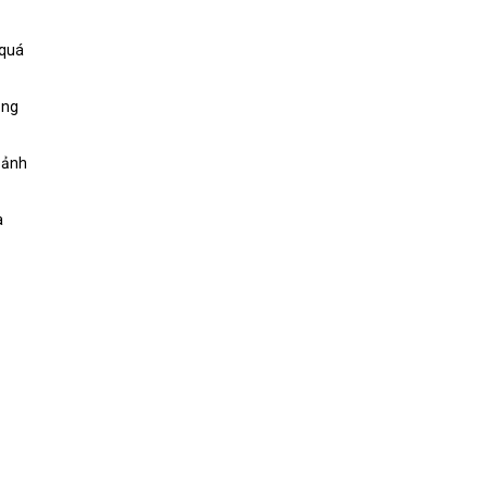
 quá
ông
 ảnh
a