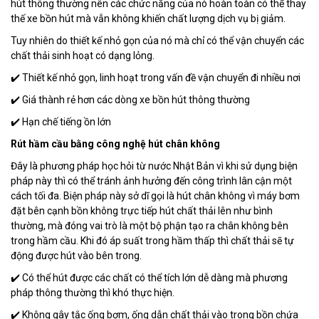
hút thông thường nên các chức năng của nó hoàn toàn có thể thay
thế xe bồn hút mà vẫn không khiến chất lượng dịch vụ bị giảm.
Tuy nhiên do thiết kế nhỏ gọn của nó mà chỉ có thể vận chuyển các
chất thải sinh hoạt có dạng lỏng.
✔️ Thiết kế nhỏ gọn, linh hoạt trong vấn đề vận chuyển đi nhiều nơi
✔️ Giá thành rẻ hơn các dòng xe bồn hút thông thường
✔️ Hạn chế tiếng ồn lớn
Rút hầm cầu bằng công nghệ hút chân không
Đây là phương pháp học hỏi từ nước Nhật Bản vì khi sử dụng biện
pháp này thì có thể tránh ảnh hưởng đến công trình lân cận một
cách tối đa. Biện pháp này sở dĩ gọi là hút chân không vì máy bơm
đặt bên cạnh bồn không trực tiếp hút chất thải lên như bình
thường, mà đóng vai trò là một bộ phận tạo ra chân không bên
trong hầm cầu. Khi đó áp suất trong hầm thấp thì chất thải sẽ tự
động được hút vào bên trong.
✔️ Có thể hút được các chất có thể tích lớn dễ dàng mà phương
pháp thông thường thì khó thực hiện.
✔️ Không gây tắc ống bơm, ống dẫn chất thải vào trong bồn chứa