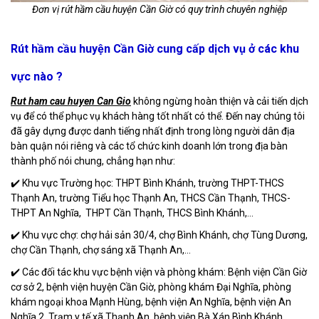
Đơn vị rút hầm cầu huyện Cần Giờ có quy trình chuyên nghiệp​
Rút hầm cầu huyện Cần Giờ cung cấp dịch vụ ở các khu
vực nào ?
Rut ham cau huyen Can Gio
không ngừng hoàn thiện và cải tiến dịch
vụ để có thể phục vụ khách hàng tốt nhất có thể. Đến nay chúng tôi
đã gây dựng được danh tiếng nhất định trong lòng người dân địa
bàn quận nói riêng và các tổ chức kinh doanh lớn trong địa bàn
thành phố nói chung, chẳng hạn như:
✔️ Khu vực Trường học: THPT Bình Khánh, trường THPT-THCS
Thạnh An, trường Tiểu học Thạnh An, THCS Cần Thạnh, THCS-
THPT An Nghĩa, THPT Cần Thạnh, THCS Bình Khánh,...
✔️ Khu vực chợ: chợ hải sản 30/4, chợ Bình Khánh, chợ Tùng Dương,
chợ Cần Thạnh, chợ sáng xã Thạnh An,...
✔️ Các đối tác khu vực bệnh viện và phòng khám: Bệnh viện Cần Giờ
cơ sở 2, bệnh viện huyện Cần Giờ, phòng khám Đại Nghĩa, phòng
khám ngoại khoa Mạnh Hùng, bệnh viện An Nghĩa, bệnh viện An
Nghĩa 2, Trạm y tế xã Thạnh An, bệnh viện Bà Xán Bình Khánh,...