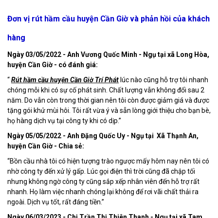
Đơn vị rút hầm cầu huyện Cần Giờ và phản hồi của khách
hàng
Ngày 03/05/2022 - Anh Vương Quốc Minh - Ngụ tại xã Long Hòa,
huyện Cần Giờ - có đánh giá:
“
Rút hầm cầu huyện Cần Giờ Trí Phát
lúc nào cũng hỗ trợ tôi nhanh
chóng mỗi khi có sự cố phát sinh. Chất lượng vẫn không đổi sau 2
năm. Do vẫn còn trong thời gian nên tôi còn được giảm giá và được
tặng gói khử mùi hôi. Tôi rất vừa ý và sẵn lòng giới thiệu cho bạn bè,
họ hàng dịch vụ tại công ty khi có dịp.”
Ngày 05/05/2022 - Anh Đặng Quốc Uy - Ngụ tại Xã Thạnh An,
huyện Cần Giờ - Chia sẻ:
“Bồn cầu nhà tôi có hiện tượng trào ngược mấy hôm nay nên tôi có
nhờ công ty đến xử lý gấp. Lúc gọi điện thì trời cũng đã chập tối
nhưng không ngờ công ty cũng sắp xếp nhân viên đến hỗ trợ rất
nhanh. Họ làm việc nhanh chóng lại không để rơi vãi chất thải ra
ngoài. Dịch vụ tốt, rất đáng tiền.”
Ngày 06/03/2023 - Chị Trần Thị Thiên Thanh - Ngụ tại xã Tam