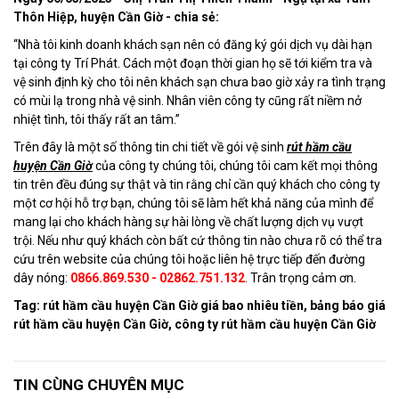
Thôn Hiệp, huyện Cần Giờ - chia sẻ:
“Nhà tôi kinh doanh khách sạn nên có đăng ký gói dịch vụ dài hạn
tại công ty Trí Phát. Cách một đoạn thời gian họ sẽ tới kiểm tra và
vệ sinh định kỳ cho tôi nên khách sạn chưa bao giờ xảy ra tình trạng
có mùi lạ trong nhà vệ sinh. Nhân viên công ty cũng rất niềm nở
nhiệt tình, tôi thấy rất an tâm.”
Trên đây là một số thông tin chi tiết về gói vệ sinh
rút hầm cầu
huyện Cần Giờ
của công ty chúng tôi, chúng tôi cam kết mọi thông
tin trên đều đúng sự thật và tin rằng chỉ cần quý khách cho công ty
một cơ hội hỗ trợ bạn, chúng tôi sẽ làm hết khả năng của mình để
mang lại cho khách hàng sự hài lòng về chất lượng dịch vụ vượt
trội. Nếu như quý khách còn bất cứ thông tin nào chưa rõ có thể tra
cứu trên website của chúng tôi hoặc liên hệ trực tiếp đến đường
dây nóng:
0866.869.530 - 02862.751.132
. Trân trọng cảm ơn.
Tag: rút hầm cầu huyện Cần Giờ giá bao nhiêu tiền, bảng báo giá
rút hầm cầu huyện Cần Giờ, công ty rút hầm cầu huyện Cần Giờ
TIN CÙNG CHUYÊN MỤC