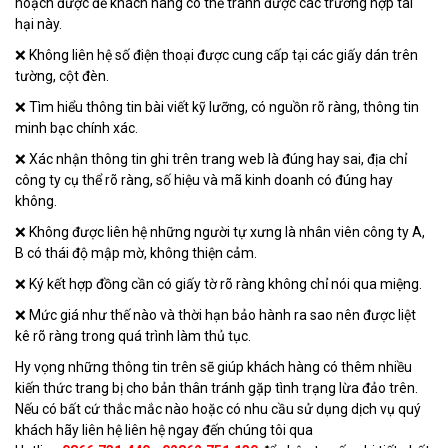
hoạch được để khách hàng có thể tránh được các trường hợp tai
hại này.
❌ Không liên hệ số điện thoại được cung cấp tại các giấy dán trên
tường, cột đèn.
❌ Tìm hiểu thông tin bài viết kỹ lưỡng, có nguồn rõ ràng, thông tin
minh bạc chính xác.
❌ Xác nhận thông tin ghi trên trang web là đúng hay sai, địa chỉ
công ty cụ thể rõ ràng, số hiệu và mã kinh doanh có đúng hay
không.
❌ Không được liên hệ những người tự xưng là nhân viên công ty A,
B có thái độ mập mờ, không thiện cảm.
❌ Ký kết hợp đồng cần có giấy tờ rõ ràng không chỉ nói qua miệng.
❌ Mức giá như thế nào và thời hạn bảo hành ra sao nên được liệt
kê rõ ràng trong quá trình làm thủ tục.
Hy vọng những thông tin trên sẽ giúp khách hàng có thêm nhiều
kiến thức trang bị cho bản thân tránh gặp tình trạng lừa đảo trên.
Nếu có bất cứ thắc mắc nào hoặc có nhu cầu sử dụng dịch vụ quý
khách hãy liên hệ liên hệ ngay đến chúng tôi qua