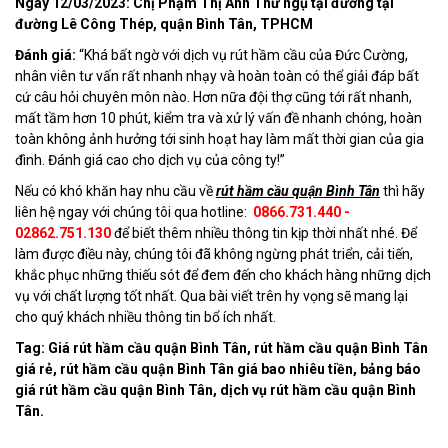
Ngày 12/03/2023: Chị Phạm Thị Anh Thư ngụ tại đường tại
đường Lê Công Thép, quận Bình Tân, TPHCM
Đánh giá:
“Khá bất ngờ với dịch vụ rút hầm cầu của Đức Cường,
nhân viên tư vấn rất nhanh nhạy và hoàn toàn có thể giải đáp bất
cứ câu hỏi chuyên môn nào. Hơn nữa đội thợ cũng tới rất nhanh,
mất tầm hơn 10 phút, kiểm tra và xử lý vấn đề nhanh chóng, hoàn
toàn không ảnh hưởng tới sinh hoạt hay làm mất thời gian của gia
đình. Đánh giá cao cho dịch vụ của công ty!”
Nếu có khó khăn hay nhu cầu về
rút hầm cầu quận Bình Tân
thì hãy
liên hệ ngay với chúng tôi qua hotline:
0866.731.440
-
02862.751.130
để biết thêm nhiều thông tin kịp thời nhất nhé. Để
làm được điều này, chúng tôi đã không ngừng phát triển, cải tiến,
khắc phục những thiếu sót để đem đến cho khách hàng những dịch
vụ với chất lượng tốt nhất. Qua bài viết trên hy vọng sẽ mang lại
cho quý khách nhiều thông tin bổ ích nhất.
Tag: Giá rút hầm cầu quận Bình Tân, rút hầm cầu quận Bình Tân
giá rẻ, rút hầm cầu quận Bình Tân giá bao nhiêu tiền, bảng báo
giá rút hầm cầu quận Bình Tân, dịch vụ rút hầm cầu quận Bình
Tân.