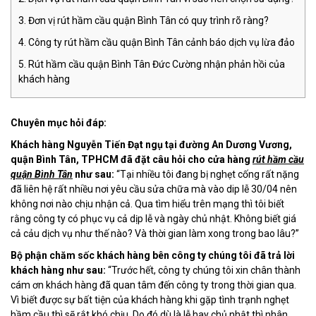
Đơn vị rút hầm cầu quận Bình Tân có quy trình rõ ràng?
Công ty rút hầm cầu quận Bình Tân cảnh báo dịch vụ lừa đảo
Rút hầm cầu quận Bình Tân Đức Cường nhận phản hồi của
khách hàng
Chuyên mục hỏi đáp:
Khách hàng Nguyễn Tiến Đạt ngụ tại đường An Dương Vương,
quận Bình Tân, TPHCM đã đặt câu hỏi cho cửa hàng
rút hầm cầu
quận Bình Tân
như sau:
“Tại nhiều tôi đang bị nghẹt cống rất nặng
đã liên hệ rất nhiều nơi yêu cầu sửa chữa mà vào dip lễ 30/04 nên
không nơi nào chịu nhận cả. Qua tìm hiểu trên mạng thì tôi biết
rằng công ty có phục vụ cả dịp lễ và ngày chủ nhật. Không biết giá
cả cảu dịch vụ như thế nào? Và thời gian làm xong trong bao lâu?”
Bộ phận chăm sốc khách hàng bên công ty chúng tôi đã trả lời
khách hàng như sau:
“Trước hết, công ty chúng tôi xin chân thành
cám ơn khách hàng đã quan tâm đến công ty trong thời gian qua.
Vì biết được sự bất tiện của khách hàng khi gặp tình trạnh nghẹt
hầm cầu thì sẽ rắt khó chịu. Do đó dù là lễ hay chủ nhật thì nhân