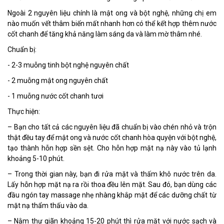
Ngoài 2 nguyên liệu chính là mật ong và bột nghệ, những chị em
nào muốn vết thâm biến mất nhanh hơn có thể kết hợp thêm nước
cốt chanh để tăng khả năng làm sáng da và làm mờ thâm nhé.
Chuẩn bị:
- 2-3 muỗng tinh bột nghệ nguyên chất
- 2 muỗng mật ong nguyên chất
- 1 muỗng nước cốt chanh tươi
Thực hiện:
– Bạn cho tất cả các nguyên liệu đã chuẩn bị vào chén nhỏ và trộn
thật đều tay để mật ong và nước cốt chanh hòa quyện với bột nghệ,
tạo thành hỗn hợp sền sệt. Cho hỗn hợp mặt nạ này vào tủ lạnh
khoảng 5-10 phút.
– Trong thời gian này, bạn đi rửa mặt và thấm khô nước trên da.
Lấy hỗn hợp mặt nạ ra rồi thoa đều lên mặt. Sau đó, bạn dùng các
đầu ngón tay massage nhẹ nhàng khắp mặt để các dưỡng chất từ
mặt nạ thẩm thấu vào da.
– Nằm thư giãn khoảng 15-20 phút thì rửa mặt với nước sạch và