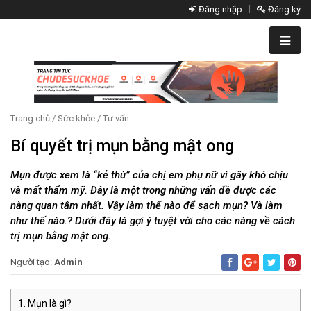
Đăng nhập
Đăng ký
Trang chủ
/
Sức khỏe
/
Tư vấn
Bí quyết trị mụn bằng mật ong
Mụn được xem là “kẻ thù” của chị em phụ nữ vì gây khó chịu
và mất thẩm mỹ. Đây là một trong những vấn đề được các
nàng quan tâm nhất. Vậy làm thế nào để sạch mụn? Và làm
như thế nào.? Dưới đây là gợi ý tuyệt vời cho các nàng về cách
trị mụn bằng mật ong.
Người tạo:
Admin
Mụn là gì?