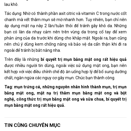
lau khô.
Tác dụng: Nhờ có thành phần axit citric và vitamin C trong nước cốt
chanh mà vết thâm mụn sẽ mờ nhanh hơn. Tuy nhiên, bạn chỉ nên
áp dụng mặt nạ này 2 lần/tuần thôi để tránh gây khô da. Những
bạn có làn da nhạy cảm nên trên vùng da trong cổ tay để xem
phản ứng của da trước khi dùng cho khắp mặt. Ngoài ra, bạn cũng
nên chú ý dùng kem chống nắng và bảo vệ da cẩn thận khi đi ra
ngoài để tránh bị bắt nắng nha.
Trên đây là những
bí quyết trị mụn bằng mật ong rất hiệu quả
được nhiều người tin dùng, ngoài việc sử dụng mật ong, bạn nên
kết hợp với việc điều chỉnh chế độ ăn uống hợp lý để bổ sung dưỡng
chất, ngăn ngừa các nguy cơ gây mụn. Chúc bạn thành công.
Tag: mụn trứng cá, những nguyên nhân hình thành mụn, trị mụn
bằng mật ong, mặt nạ trị thâm mụn bằng mật ong và bột
nghệ, công thức trị mụn bằng mật ong và sữa chua, bí quyết trị
mụn bằng mật ong rất hiệu quả.
TIN CÙNG CHUYÊN MỤC