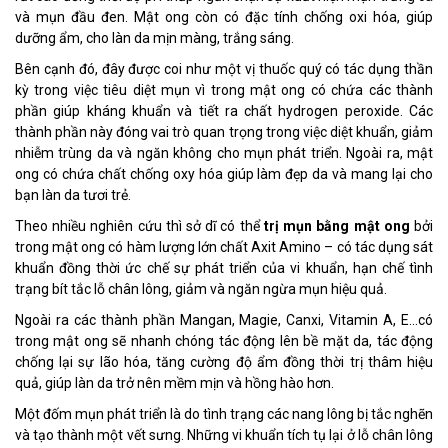
và mụn đầu đen. Mật ong còn có đặc tính chống oxi hóa, giúp
dưỡng ẩm, cho làn da mịn màng, trắng sáng.
Bên cạnh đó, đây được coi như một vị thuốc quý có tác dụng thần
kỳ trong việc tiêu diệt mụn vì trong mật ong có chứa các thành
phần giúp kháng khuẩn và tiết ra chất hydrogen peroxide. Các
thành phần này đóng vai trò quan trọng trong việc diệt khuẩn, giảm
nhiễm trùng da và ngăn không cho mụn phát triển. Ngoài ra, mật
ong có chứa chất chống oxy hóa giúp làm đẹp da và mang lại cho
bạn làn da tươi trẻ.
Theo nhiều nghiên cứu thì sở dĩ có thể
trị mụn bằng mật ong
bởi
trong mật ong có hàm lượng lớn chất Axit Amino – có tác dụng sát
khuẩn đồng thời ức chế sự phát triển của vi khuẩn, hạn chế tình
trạng bít tắc lỗ chân lông, giảm và ngăn ngừa mụn hiệu quả.
Ngoài ra các thành phần Mangan, Magie, Canxi, Vitamin A, E…có
trong mật ong sẽ nhanh chóng tác động lên bề mặt da, tác động
chống lại sự lão hóa, tăng cường độ ẩm đồng thời trị thâm hiệu
quả, giúp làn da trở nên mềm mịn và hồng hào hơn.
Một đốm mụn phát triển là do tình trạng các nang lông bị tắc nghẽn
và tạo thành một vết sưng. Những vi khuẩn tích tụ lại ở lỗ chân lông