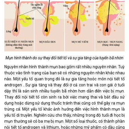
Mụn hình thành do sự thay đổi tiết tố và sự gia tăng của tuyến bã nhờn
Nguyên nhân hình thành mụn bao gốm rất nhiều nguyên nhân. Tuỳ
thuộc vào tình trạng của bạn sẽ có những nguyên nhân khác nhau
nào. Một yếu tố quan trọng đó là sự gia tăng hoóc môn nội tiết tố
androgen . Sự gia tăng và thay đổi ở cả con trai và con gái ở tuổi
dậy thì là sản sinh nhiều tuyến bã nhờn hơn dẫn đến việc bị mụn.
Thay đổi nội tiết tố còn sinh ra bởi việc mang thai và bắt đầu sử
dụng hoặc dừng sử dụng thuốc tránh thai cũng có thể gây ra mụn
trứng cá. Một yếu tố khác ảnh hưởng đến việc hình thành mụn là
yếu tố di truyền. Nghiên cứu cho thấy, những trong độ tuổi đi học bị
mụn thường sẽ có ba mẹ bị mụn. Một số loại thuốc, có thành phần
nội tiết tố androgen và lithium, hoặc những mỹ phẩm có dầu cũng