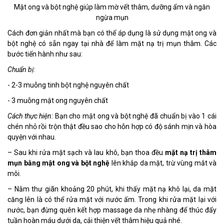
Mật ong và bột nghệ giúp làm mờ vết thâm, dưỡng ẩm và ngăn
ngừa mụn
Cách đơn giản nhất mà bạn có thể áp dụng là sử dụng mật ong và
bột nghệ có sẵn ngay tại nhà để làm mặt nạ trị mụn thâm. Các
bước tiến hành như sau:
Chuẩn bị:
- 2-3 muỗng tinh bột nghệ nguyên chất
- 3 muỗng mật ong nguyên chất
Cách thực hiện:
Bạn cho mật ong và bột nghệ đã chuẩn bị vào 1 cái
chén nhỏ rồi trộn thật đều sao cho hỗn hợp có độ sánh mịn và hòa
quyện với nhau.
– Sau khi rửa mặt sạch và lau khô, bạn thoa đều
mặt nạ trị thâm
mụn bằng mật ong và bột nghệ
lên khắp da mặt, trừ vùng mắt và
môi.
– Nằm thư giãn khoảng 20 phút, khi thấy mặt nạ khô lại, da mặt
căng lên là có thể rửa mặt với nước ấm. Trong khi rửa mặt lại với
nước, bạn đừng quên kết hợp massage da nhẹ nhàng để thúc đẩy
tuần hoàn máu dưới da, cải thiện vết thâm hiệu quả nhé.