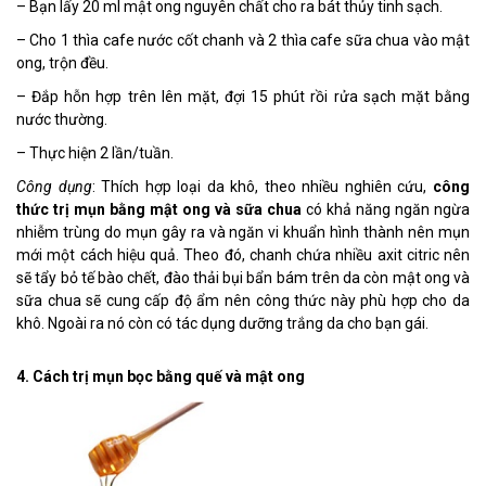
– Bạn lấy 20 ml mật ong nguyên chất cho ra bát thủy tinh sạch.
– Cho 1 thìa cafe nước cốt chanh và 2 thìa cafe sữa chua vào mật
ong, trộn đều.
– Đắp hỗn hợp trên lên mặt, đợi 15 phút rồi rửa sạch mặt bằng
nước thường.
– Thực hiện 2 lần/tuần.
Công dụng
: Thích hợp loại da khô, theo nhiều nghiên cứu,
công
thức trị mụn bằng mật ong và sữa chua
có khả năng ngăn ngừa
nhiễm trùng do mụn gây ra và ngăn vi khuẩn hình thành nên mụn
mới một cách hiệu quả. Theo đó, chanh chứa nhiều axit citric nên
sẽ tẩy bỏ tế bào chết, đào thải bụi bẩn bám trên da còn mật ong và
sữa chua sẽ cung cấp độ ẩm nên công thức này phù hợp cho da
khô. Ngoài ra nó còn có tác dụng dưỡng trắng da cho bạn gái.
4. Cách trị mụn bọc bằng quế và mật ong