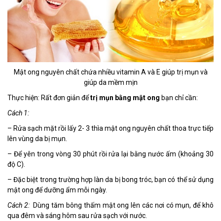
Mật ong nguyên chất chứa nhiều vitamin A và E giúp trị mụn và
giúp da mềm mịn
Thực hiện: Rất đơn giản để
trị mụn bằng mật ong
bạn chỉ cần:
Cách 1:
– Rửa sạch mặt rồi lấy 2- 3 thìa mật ong nguyên chất thoa trực tiếp
lên vùng da bị mụn.
– Để yên trong vòng 30 phút rồi rửa lại bằng nước ấm (khoảng 30
độ C).
– Đặc biệt trong trường hợp làn da bị bong tróc, bạn có thể sử dụng
mật ong để dưỡng ẩm mỗi ngày.
Cách 2:
Dùng tăm bông thấm mật ong lên các nơi có mụn, để khô
qua đêm và sáng hôm sau rửa sạch với nước.