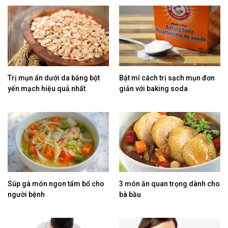
Trị mụn ẩn dưới da bằng bột
Bật mí cách trị sạch mụn đơn
yến mạch hiệu quả nhất
giản với baking soda
Súp gà món ngon tẩm bổ cho
3 món ăn quan trọng dành cho
người bệnh
bà bầu