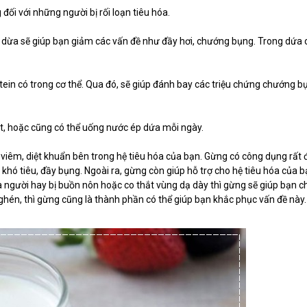
đối với những người bị rối loạn tiêu hóa.
 dừa sẽ giúp bạn giảm các vấn đề như đầy hơi, chướng bụng. Trong dứa 
tein có trong cơ thể. Qua đó, sẽ giúp đánh bay các triệu chứng chướng b
ắt, hoặc cũng có thể uống nước ép dứa mỗi ngày.
êm, diệt khuẩn bên trong hệ tiêu hóa của bạn. Gừng có công dụng rất 
 khó tiêu, đầy bụng. Ngoài ra, gừng còn giúp hỗ trợ cho hệ tiêu hóa của 
à người hay bị buồn nôn hoặc co thắt vùng dạ dày thì gừng sẽ giúp bạn 
hén, thì gừng cũng là thành phần có thể giúp bạn khắc phục vấn đề này.