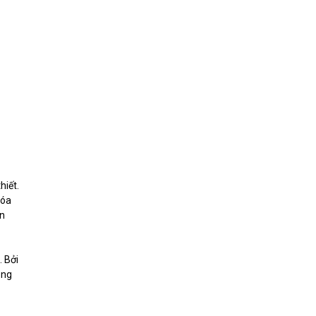
hiết.
hóa
ện
. Bởi
ong