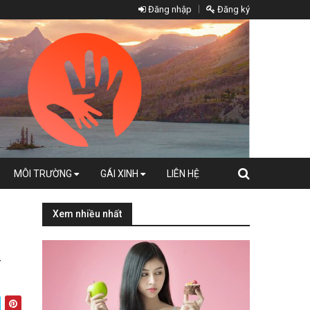
Đăng nhập
Đăng ký
MÔI TRƯỜNG
GÁI XINH
LIÊN HỆ
Xem nhiều nhất
t