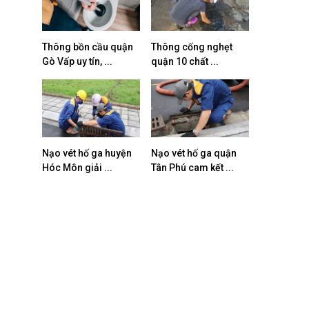
Thông bồn cầu quận
Thông cống nghẹt
Gò Vấp uy tín, ...
quận 10 chất ...
Nạo vét hố ga huyện
Nạo vét hố ga quận
Hóc Môn giải ...
Tân Phú cam kết ...