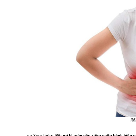
Rối
> > Xem thêm:
Bật mí lá mãn cầu xiêm chữa bệnh hiệu 