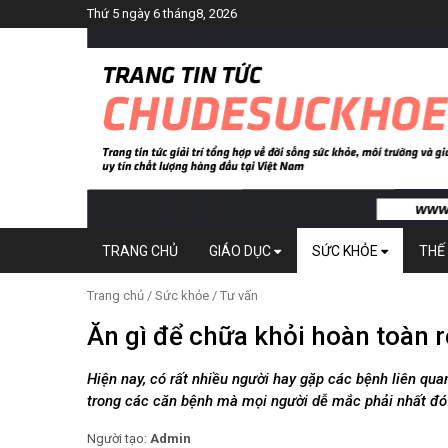
Thứ 5 ngày 6 tháng8, 2026
TRANG CHỦ
GIÁO DỤC
SỨC KHỎE
THẾ 
Trang chủ
/
Sức khỏe
/
Tư vấn
Ăn gì để chữa khỏi hoàn toàn r
Hiện nay, có rất nhiều người hay gặp các bệnh liên qu
trong các căn bệnh mà mọi người dễ mắc phải nhất đó l
Người tạo:
Admin