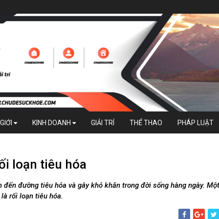
GIỚI
KINH DOANH
GIẢI TRÍ
THỂ THAO
PHÁP LUẬT
ối loạn tiêu hóa
an đến đường tiêu hóa và gây khó khăn trong đời sống hàng ngày. Mộ
à rối loạn tiêu hóa.