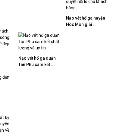
Nạo vét hố ga huyện
Hóc Môn giải ...
hách.
 sông
ẻ đẹp
Nạo vét hố ga quận
Tân Phú cam kết ...
g đến
ất kỳ
luyện
ăn về