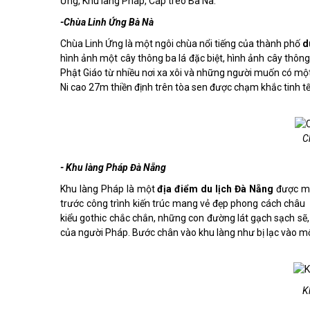
Ứng, Khu làng Pháp, Cáp treo Bà Nà.
-Chùa Linh Ứng Bà Nà
Chùa Linh Ứng là một ngôi chùa nổi tiếng của thành phố
du
hình ảnh một cây thông ba lá đặc biệt, hình ảnh cây thôn
Phật Giáo từ nhiều nơi xa xôi và những người muốn có mộ
Ni cao 27m thiền định trên tòa sen được chạm khắc tinh tế
C
- Khu làng Pháp Đà Nẵng
Khu làng Pháp là một
địa điểm du lịch Đà Nẵng
được mệ
trước công trình kiến trúc mang vẻ đẹp phong cách châu u 
kiểu gothic chắc chắn, những con đường lát gạch sạch sẽ,..
của người Pháp. Bước chân vào khu làng như bị lạc vào m
K