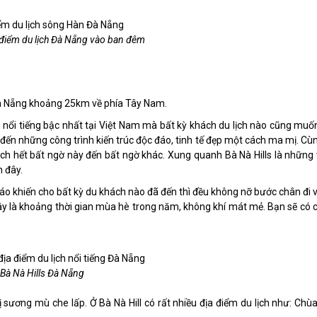
điểm du lịch Đà Nẵng vào ban đêm
Đà Nẵng khoảng 25km về phía Tây Nam.
g
nổi tiếng bậc nhất tại Việt Nam mà bất kỳ khách du lịch nào cũng muố
 đến những công trình kiến trúc độc đáo, tinh tế đẹp một cách ma mị. Cùn
khách hết bất ngờ này đến bất ngờ khác. Xung quanh Bà Nà Hills là những
n đây.
áo khiến cho bất kỳ du khách nào đã đến thì đều không nỡ bước chân đi 
ây là khoảng thời gian mùa hè trong năm, không khí mát mẻ. Bạn sẽ có c
Bà Nà Hills Đà Nẵng
sương mù che lấp. Ở Bà Nà Hill có rất nhiều địa điểm du lịch như: Chùa