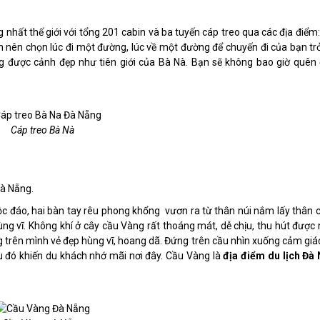
nhất thế giới với tổng 201 cabin và ba tuyến cáp treo qua các địa điểm:
 nên chọn lúc đi một đường, lúc về một đường để chuyến đi của bạn tr
ng được cảnh đẹp như tiên giới của Bà Nà. Bạn sẽ không bao giờ quên
Cáp treo Bà Nà
Đà Nẵng.
c đáo, hai bàn tay rêu phong khổng vươn ra từ thân núi nắm lấy thân c
ùng vĩ. Không khí ở cây cầu Vàng rất thoáng mát, dễ chịu, thu hút được 
 trên mình vẻ đẹp hùng vĩ, hoang dã. Đứng trên cầu nhìn xuống cảm giá
u đó khiến du khách nhớ mãi nơi đây. Cầu Vàng là
địa điểm du lịch Đà