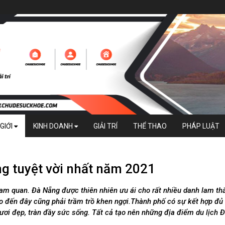
GIỚI
KINH DOANH
GIẢI TRÍ
THỂ THAO
PHÁP LUẬT
g tuyệt vời nhất năm 2021
ham quan. Đà Nẵng được thiên nhiên ưu ái cho rất nhiều danh lam th
o đến đây cũng phải trầm trồ khen ngợi.Thành phố có sự kết hợp đủ
 tươi đẹp, tràn đầy sức sống. Tất cả tạo nên những địa điểm du lịch 