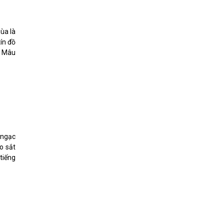
hùa là
ín đồ
a Mâu
 ngạc
o sắt
 tiếng