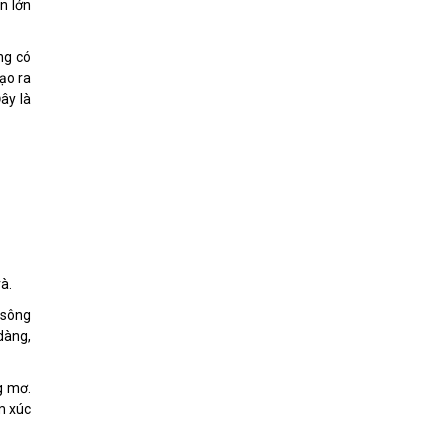
n lớn
ng có
ạo ra
ây là
à.
 sông
 dàng,
g mơ.
m xúc