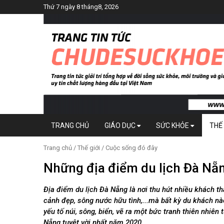
Thứ 7 ngày 8 tháng8, 2026
TRANG CHỦ
GIÁO DỤC
SỨC KHỎE
THẾ 
Trang chủ
/
Thế giới
/
Cuộc sống đó đây
Những địa điểm du lịch Đà Nẵn
Địa điểm du lịch Đà Nẵng là nơi thu hút nhiều khách t
cảnh đẹp, sông nước hữu tình,...mà bất kỳ du khách nà
yếu tố núi, sông, biển, vẽ ra một bức tranh thiên nhiên
Nẵng tuyệt vời nhất năm 2020.