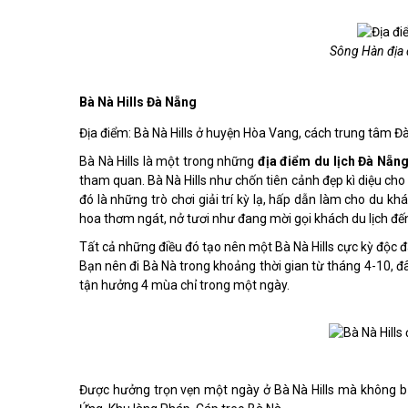
Sông Hàn địa 
Bà Nà Hills Đà Nẵng
Địa điểm: Bà Nà Hills ở huyện Hòa Vang, cách trung tâm 
Bà Nà Hills là một trong những
địa điểm du lịch Đà Nẵn
tham quan. Bà Nà Hills như chốn tiên cảnh đẹp kì diệu cho
đó là những trò chơi giải trí kỳ lạ, hấp dẫn làm cho du 
hoa thơm ngát, nở tươi như đang mời gọi khách du lịch đế
Tất cả những điều đó tạo nên một Bà Nà Hills cực kỳ độc đ
Bạn nên đi Bà Nà trong khoảng thời gian từ tháng 4-10, đ
tận hưởng 4 mùa chỉ trong một ngày.
Được hưởng trọn vẹn một ngày ở Bà Nà Hills mà không bị 