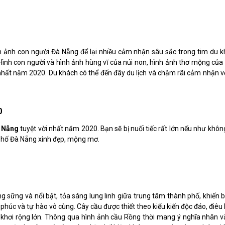
 ảnh con người Đà Nẵng để lại nhiều cảm nhận sâu sắc trong tim du k
 Hình con người và hình ảnh hùng vĩ của núi non, hình ảnh thơ mộng của
 nhất năm 2020. Du khách có thể đến đây du lịch và chậm rãi cảm nhận v
0
à Nẵng
tuyệt vời nhất năm 2020. Bạn sẽ bị nuối tiếc rất lớn nếu như khôn
phố Đà Nẵng xinh đẹp, mộng mơ.
 sững và nổi bật, tỏa sáng lung linh giữa trung tâm thành phố, khiến b
húc và tự hào vô cùng. Cây cầu được thiết theo kiểu kiến độc đáo, điêu 
 khơi rộng lớn. Thông qua hình ảnh cầu Rồng thời mang ý nghĩa nhân v