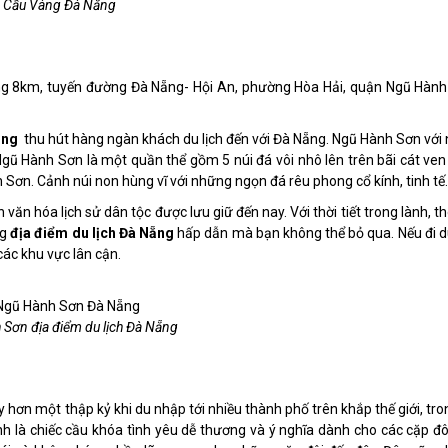
Cầu Vàng Đà Nẵng
g 8km, tuyến đường Đà Nẵng- Hội An, phường Hòa Hải, quận Ngũ Hành
ẵng
thu hút hàng ngàn khách du lịch đến với Đà Nẵng. Ngũ Hành Sơn với 
Ngũ Hành Sơn là một quần thể gồm 5 núi đá vôi nhô lên trên bãi cát ven 
ơn. Cảnh núi non hùng vĩ với những ngọn đá rêu phong cổ kính, tinh tế.
văn hóa lịch sử dân tộc được lưu giữ đến nay. Với thời tiết trong lành, 
ng
địa điểm du lịch Đà Nẵng
hấp dẫn mà bạn không thể bỏ qua. Nếu đi du
các khu vực lân cận.
Sơn địa điểm du lịch Đà Nẵng
 hơn một thập kỷ khi du nhập tới nhiều thành phố trên khắp thế giới, tro
nh là chiếc cầu khóa tình yêu dễ thương và ý nghĩa dành cho các cặp đô