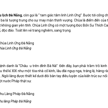
 lịch Đà Nẵng
, còn gọi là “ tam giác tâm linh Linh Ứng”. Bước tới cổng c
g ba lá tượng trưng cho sự may mắn thịnh vượng. Chùa là điểm đến của t
t không gian yên tĩnh. Chùa Linh Ứng có một tượng Đức Bổn Sư Thích C
, độc đáo. Toát lên vẻ trang nghiêm, sang trọng.
hùa Linh Ứng Đà Nẵng
nh danh là “Châu u trên đỉnh Bà Nà”. Đến đây, bạn phải trầm trồ kinh
thế kỉ XIX như một tòa nhà cổ kính, lâu đài nguy nga, tráng lệ, hàng rà
.Ngôi làng được thiết kế dưới đôi bàn tay điêu luyện của kiến trúc sư nổi
ột nước Pháp thật sự.
hu làng Pháp Đà Nẵng