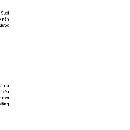
 Suối
ở nên
 được
ầu lơ
nhiều
c mọi
 Nẵng