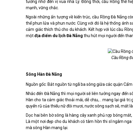
tưởng nhớ đến vị vua nhà Lý. Đồng thời, cầu Rồng thể hi
mạnh, vững chắc.
Ngoài những ấn tượng về kiến trúc, cầu Rồng Đà Nẵng còn
thể phun lửa và phun nước. Cùng với đó là hệ thống ánh s
cảm giác thích thú cho du khách. Kết hợp với lúc cầu Rồng
một
địa điểm du lịch Đà Nẵng
thu hút mọi người đến tha
Cầu Rồng Đà
Sông Hàn Đà Nẵng
Nguồn gốc: Bắt nguồn từ ngã ba sông giữa các quận Cẩm L
Nhắc đến Đà Nẵng thì mọi người sẽ liên tưởng ngay đến 
Hàn cho ta cảm giác thoải mái, dễ chịu,... mang lại giá tr
quyến rũ của thiếu nữ đôi mươi, nước sông sạch sẽ, mát là
Dọc hai bên bờ sông là hàng cây xanh phủ rợp bóng mát, 
Là một nơi đẹp cho du khách có tâm hồn thi sĩ ngâm nga v
mà sông Hàn mang lại.