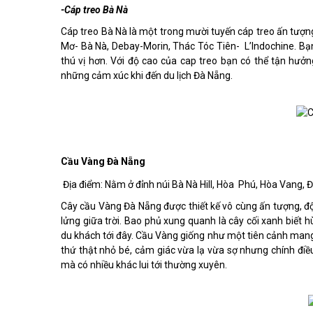
-Cáp treo Bà Nà
Cáp treo Bà Nà là một trong mười tuyến cáp treo ấn tượng 
Mơ- Bà Nà, Debay-Morin, Thác Tóc Tiên- L’Indochine. Bạn
thú vị hơn. Với độ cao của cap treo bạn có thể tận hưở
những cảm xúc khi đến du lịch Đà Nẵng.
Cầu Vàng Đà Nẵng
Địa điểm: Nằm ở đỉnh núi Bà Nà Hill, Hòa Phú, Hòa Vang, 
Cây cầu Vàng Đà Nẵng được thiết kế vô cùng ấn tượng, độ
lửng giữa trời. Bao phủ xung quanh là cây cối xanh biết h
du khách tới đây. Cầu Vàng giống như một tiên cảnh mang
thứ thật nhỏ bé, cảm giác vừa lạ vừa sợ nhưng chính điề
mà có nhiều khác lui tới thường xuyên.