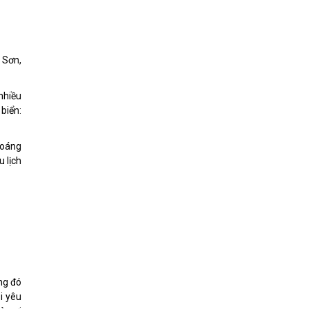
 Sơn,
nhiều
biển:
thoáng
 lịch
ng đó
i yêu