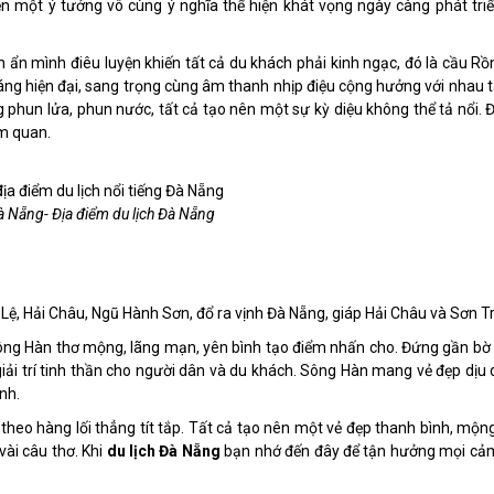
ện một ý tưởng vô cùng ý nghĩa thể hiện khát vọng ngày càng phát triể
 ẩn mình điêu luyện khiến tất cả du khách phải kinh ngạc, đó là cầu Rồ
áng hiện đại, sang trọng cùng âm thanh nhịp điệu cộng hưởng với nhau t
 phun lửa, phun nước, tất cả tạo nên một sự kỳ diệu không thể tả nổi. Đ
m quan.
 Nẵng- Địa điểm du lịch Đà Nẵng
ệ, Hải Châu, Ngũ Hành Sơn, đổ ra vịnh Đà Nẵng, giáp Hải Châu và Sơn Tr
sông Hàn thơ mộng, lãng mạn, yên bình tạo điểm nhấn cho. Đứng gần bờ
ị giải trí tinh thần cho người dân và du khách. Sông Hàn mang vẻ đẹp dịu
nh.
theo hàng lối thẳng tít tắp. Tất cả tạo nên một vẻ đẹp thanh bình, mộn
ài câu thơ. Khi
du lịch Đà Nẵng
bạn nhớ đến đây để tận hưởng mọi cả