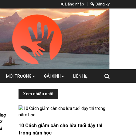
Đăng nhập
Đăng ký
MÔI TRƯỜNG
GÁI XINH
LIÊN HỆ
Xem nhiều nhất
ắng
 3
10 Cách giảm cân cho lứa tuổi dậy thì
Đà
trong năm học