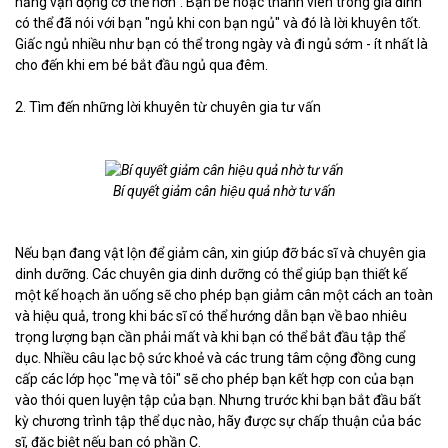
năng vận động cơ thể hơn". Bạn bè hoặc thành viên trong gia đình
có thể đã nói với bạn "ngủ khi con bạn ngủ" và đó là lời khuyên tốt.
Giấc ngủ nhiều như bạn có thể trong ngày và đi ngủ sớm - ít nhất là
cho đến khi em bé bắt đầu ngủ qua đêm.
2. Tìm đến những lời khuyên từ chuyên gia tư vấn
Bí quyết giảm cân hiệu quả nhờ tư vấn
Nếu bạn đang vật lộn để giảm cân, xin giúp đỡ bác sĩ và chuyên gia
dinh dưỡng. Các chuyên gia dinh dưỡng có thể giúp bạn thiết kế
một kế hoạch ăn uống sẽ cho phép bạn giảm cân một cách an toàn
và hiệu quả, trong khi bác sĩ có thể hướng dẫn bạn về bao nhiêu
trọng lượng bạn cần phải mất và khi bạn có thể bắt đầu tập thể
dục. Nhiều câu lạc bộ sức khoẻ và các trung tâm cộng đồng cung
cấp các lớp học "mẹ và tôi" sẽ cho phép bạn kết hợp con của bạn
vào thói quen luyện tập của bạn. Nhưng trước khi bạn bắt đầu bất
kỳ chương trình tập thể dục nào, hãy được sự chấp thuận của bác
sĩ, đặc biệt nếu bạn có phần C.