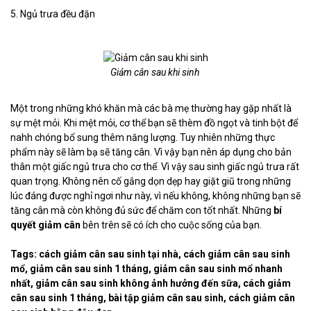
5. Ngủ trưa đều đặn
Giảm cân sau khi sinh
Một trong những khó khăn mà các bà mẹ thường hay gặp nhất là
sự mệt mỏi. Khi mệt mỏi, cơ thể bạn sẽ thèm đồ ngọt và tinh bột để
nahh chóng bổ sung thêm năng lượng. Tuy nhiên những thực
phẩm này sẽ làm bạ sẽ tăng cân. Vì vậy bạn nên áp dụng cho bản
thân một giấc ngủ trưa cho cơ thể. Vì vậy sau sinh giấc ngủ trưa rất
quan trọng. Không nên cố gắng dọn dẹp hay giặt giũ trong những
lúc đáng được nghỉ ngơi như này, vì nếu không, không những bạn sẽ
tăng cân mà còn không đủ sức để chăm con tốt nhất. Những
bí
quyết giảm cân
bên trên sẽ có ích cho cuộc sống của bạn.
Tags:
cách
giảm cân sau sinh
tại nhà
,
cách
giảm cân sau sinh
mổ
,
giảm cân sau sinh
1 tháng
,
giảm cân sau sinh
mổ nhanh
nhất
,
giảm cân sau sinh
không ảnh hưởng đến sữa
,
cách
giảm
cân sau sinh
1 tháng
,
bài tập
giảm cân sau sinh
,
cách
giảm cân