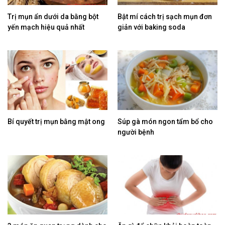
Trị mụn ẩn dưới da bằng bột
Bật mí cách trị sạch mụn đơn
yến mạch hiệu quả nhất
giản với baking soda
Bí quyết trị mụn bằng mật ong
Súp gà món ngon tẩm bổ cho
người bệnh