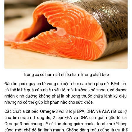
Trong cá có hàm rất nhiều hàm lượng chất béo
Đàn ông có nguy cơ tử vong do bệnh tim cao hơn phụ nữ. Bệnh tim
có thể là hệ quả của nhiều yếu tố môi trường khác nhau, và đương
nhiên dinh dưỡng không phải là phương thuốc chữa lành kỳ diệu,
nhưng nó có thể giúp ích phần nào cho sức khỏe.
Các chất a xít béo Omega-3 với 3 loại EPA, DHA và ALA rất có lợi
cho tim mạch. Trong đó, 2 loại EPA và DHA có nguồn gốc từ cá.
Omega-3 nói chung sẽ có tác dụng giảm cholesterol khi kết hợp
cùng một chế độ ăn lành mạnh. Chống đông máu cũng là ưu thế