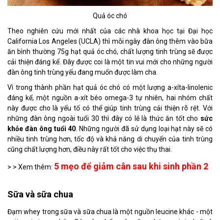
Quả óc chó
Theo nghiên cứu mới nhất của các nhà khoa học tại Đại học
California Los Angeles (UCLA) thì mỗi ngày đàn ông thêm vào bữa
ăn bình thường 75g hạt quả óc chó, chất lượng tinh trùng sẽ được
cải thiện đáng kể. Đây được coi là một tin vui mới cho những người
đàn ông tinh trùng yếu đang muốn được làm cha.
Vì trong thành phần hạt quả óc chó có một lượng a-xíta-linolenic
đáng kể, một nguồn a-xít béo omega-3 tự nhiên, hai nhóm chất
này được cho là yếu tố có thể giúp tinh trùng cải thiện rõ rệt. Với
những đàn ông ngoài tuổi 30 thì đây có lẽ là thức ăn tốt cho
sức
khỏe đàn ông tuổi 40
. Những người đã sử dụng loại hạt này sẽ có
nhiều tinh trùng hơn, tốc độ và khả năng di chuyển của tinh trùng
cũng chất lượng hơn, điều này rất tốt cho việc thụ thai.
5 mẹo để giảm cân sau khi sinh phần 2
> > Xem thêm:
Sữa và sữa chua
Đạm whey trong sữa và sữa chua là một nguồn leucine khác - một