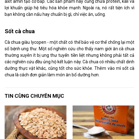
axit amin tạo cơ bắp. Các sản phẩm này cũng chứa protein, kali và
lợi khuẩn giúp hệ tiêu hóa khỏe mạnh. Ngoài ra, nó rất tiện ích vì
bạn không cần nấu hay chuẩn bị gì, chỉ việc ăn, uống.
Sốt cà chua
Cà chua giàu lycopen - một chất có thể bảo vệ cơ thể chống lại một
số bệnh ung thư. Một số nghiên cứu cho thấy nam giới ăn cà chua
thường xuyên ít bị ung thư tuyến tiền liệt nhưng không phải tất cả
các nghiên cứu đều ủng hộ kết luận này. Cà chua có nhiều chất dinh
dưỡng thực vật khác, cũng tốt cho sức khỏe. Thêm vào mì sốt cà
chua là cách đơn giản làm món ăn bổ dưỡng hơn.
TIN CÙNG CHUYÊN MỤC