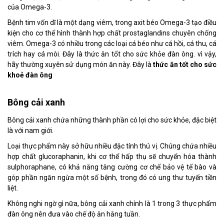
của Omega-3.
Bệnh tim vốn dĩ là một dạng viêm, trong axit béo Omega-3 tạo điều
kiện cho cơ thể hình thành hợp chất prostaglandins chuyên chống
viêm. Omega-3 có nhiều trong các loại cá béo như cá hồi, cá thu, cá
trích hay cá mòi. Đây là thức ăn tốt cho sức khỏe đàn ông. vì vậy,
hãy thường xuyên sử dụng món ăn này. Đây là
thức ăn tốt cho sức
khoẻ đàn ông
Bông cải xanh
Bông cải xanh chứa những thành phần có lợi cho sức khỏe, đặc biệt
là với nam giới.
Loại thực phẩm này sở hữu nhiều đặc tính thú vị. Chúng chứa nhiều
hợp chất glucoraphanin, khi cơ thể hấp thụ sẽ chuyển hóa thành
sulphoraphane, có khả năng tăng cường cơ chế bảo vệ tế bào và
góp phần ngăn ngừa một số bệnh, trong đó có ung thư tuyến tiền
liệt.
Không nghi ngờ gì nữa, bông cải xanh chính là 1 trong 3 thực phẩm
đàn ông nên đưa vào chế độ ăn hằng tuần.