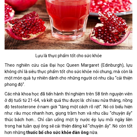
Lựu là thực phẩm tốt cho sức khỏe
Theo nghiên cứu của Đại học Queen Margaret (Edinburgh), lựu
không chỉ là siêu thực phẩm tốt cho sức khỏe nói chung, mà còn là
một món quà tự nhiên dành cho những người có nhu cầu “cải thiện
phong độ”.
Các nhà khoa học đã tiến hành thí nghiệm trên 58 tình nguyện viên
ở độ tuổi từ 21-64, và kết quả thu được là: chỉ sau nửa tháng, nồng
độ testosterone ở nam giới “tăng một cách rõ rệt”. Nó có biểu hiện
như: râu mọc nhanh hơn, giọng trầm hơn và nhu cầu “chuyện ấy”
thúc bách hơn... Chỉ cần uống một ly nước ép lựu mỗi ngày liền
trong hai tuần quý ông sẽ cải thiện đáng kể “chuyện ấy”. Nó còn tốt
hơn những
thuốc bổ cho sức khỏe đàn ông
nữa.