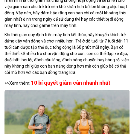
màn hình là thời gian mà chúng không hoạt động và sẽ khiến cho
việc giảm cân cho trẻ trở nên khó khăn hơn bởi bé không chịu hoạt
động. Vậy nên, hãy đảm bảo rằng con bạn chỉ có một khoảng thời
gian nhất định trong ngày để sử dụng tivi hay các thiết bị di động
máy tính, hay chơi game trên máy tính.
Khi thời gian quy định trên máy tính kết thúc, hãy khuyến khích trẻ
đứng dậy vận động và chơi nhiều hơn. Trẻ ở độ tuổi từ 7 tuổi đến 11
tuổi cần được tập thể dục tổng cộng là 60 phút mỗi ngày. Bạn có
thể thiết kế nhiều trò chơi vận động cho con, con có thể đạp xe đạp,
đuổi bắt, bơi lội, đánh cầu lông, đánh bóng chuyền hay bóng rổ, việc
này không chỉ giúp con bạn năng động hơn mà còn giúp bé có thể
cởi mở hơn với các bạn đồng trang lứa.
10 bí quyết giảm cân nhanh nhất
>>Xem thêm: