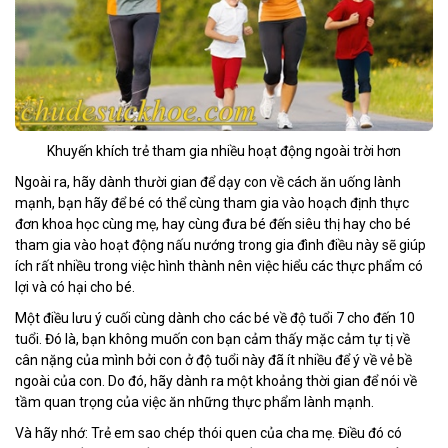
Khuyến khích trẻ tham gia nhiều hoạt động ngoài trời hơn
Ngoài ra, hãy dành thười gian để dạy con về cách ăn uống lành
mạnh, bạn hãy để bé có thể cùng tham gia vào hoạch định thực
đơn khoa học cùng mẹ, hay cùng đưa bé đến siêu thị hay cho bé
tham gia vào hoạt động nấu nướng trong gia đình điều này sẽ giúp
ích rất nhiều trong việc hình thành nên việc hiểu các thực phẩm có
lợi và có hại cho bé.
Một điều lưu ý cuối cùng dành cho các bé về độ tuổi 7 cho đến 10
tuổi. Đó là, bạn không muốn con bạn cảm thấy mặc cảm tự tị về
cân nặng của mình bởi con ở độ tuổi này đã ít nhiều để ý về vẻ bề
ngoài của con. Do đó, hãy dành ra một khoảng thời gian để nói về
tầm quan trọng của việc ăn những thực phẩm lành mạnh.
Và hãy nhớ: Trẻ em sao chép thói quen của cha mẹ. Điều đó có