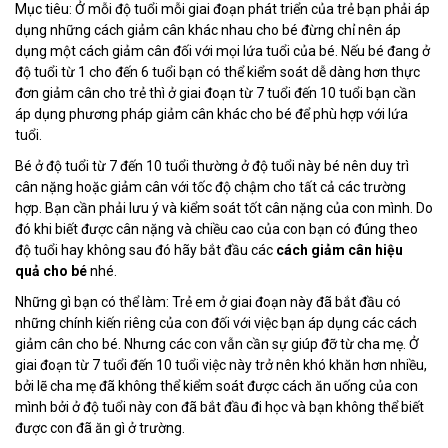
Mục tiêu: Ở mỗi độ tuổi mỗi giai đoạn phát triển của trẻ bạn phải áp
dụng những cách giảm cân khác nhau cho bé đừng chỉ nên áp
dụng một cách giảm cân đối với mọi lứa tuổi của bé. Nếu bé đang ở
độ tuổi từ 1 cho đến 6 tuổi bạn có thể kiểm soát dễ dàng hơn thực
đơn giảm cân cho trẻ thì ở giai đoạn từ 7 tuổi đến 10 tuổi bạn cần
áp dụng phương pháp giảm cân khác cho bé để phù hợp với lứa
tuổi.
Bé ở độ tuổi từ 7 đến 10 tuổi thường ở độ tuổi này bé nên duy trì
cân nặng hoặc giảm cân với tốc độ chậm cho tất cả các trường
hợp. Bạn cần phải lưu ý và kiểm soát tốt cân nặng của con mình. Do
đó khi biết được cân nặng và chiều cao của con bạn có đúng theo
độ tuổi hay không sau đó hãy bắt đầu các
cách giảm cân hiệu
quả
cho bé
nhé.
Những gì bạn có thể làm: Trẻ em ở giai đoạn này đã bắt đầu có
những chính kiến riêng của con đối với việc bạn áp dụng các cách
giảm cân cho bé. Nhưng các con vẫn cần sự giúp đỡ từ cha mẹ. Ở
giai đoạn từ 7 tuổi đến 10 tuổi việc này trở nên khó khăn hơn nhiều,
bởi lẽ cha mẹ đã không thể kiểm soát được cách ăn uống của con
mình bởi ở độ tuổi này con đã bắt đầu đi học và bạn không thể biết
được con đã ăn gì ở trường.