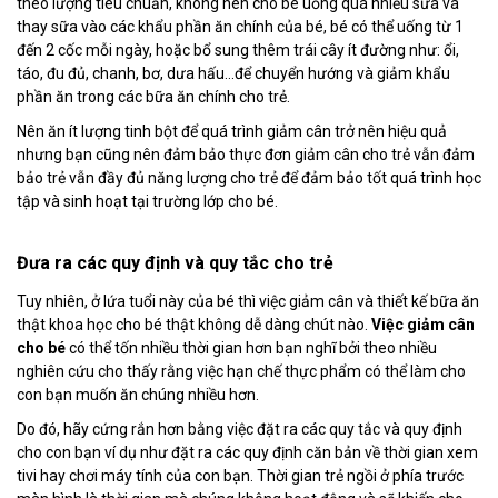
theo lượng tiêu chuẩn, không nên cho bé uống quá nhiều sữa và
thay sữa vào các khẩu phần ăn chính của bé, bé có thể uống từ 1
đến 2 cốc mỗi ngày, hoặc bổ sung thêm trái cây ít đường như: ổi,
táo, đu đủ, chanh, bơ, dưa hấu...để chuyển hướng và giảm khẩu
phần ăn trong các bữa ăn chính cho trẻ.
Nên ăn ít lượng tinh bột để quá trình giảm cân trở nên hiệu quả
nhưng bạn cũng nên đảm bảo thực đơn giảm cân cho trẻ vẫn đảm
bảo trẻ vẫn đầy đủ năng lượng cho trẻ để đảm bảo tốt quá trình học
tập và sinh hoạt tại trường lớp cho bé.
Đưa ra các quy định và quy tắc cho trẻ
Tuy nhiên, ở lứa tuổi này của bé thì việc giảm cân và thiết kế bữa ăn
thật khoa học cho bé thật không dễ dàng chút nào.
Việc giảm cân
cho bé
có thể tốn nhiều thời gian hơn bạn nghĩ bởi theo nhiều
nghiên cứu cho thấy rằng việc hạn chế thực phẩm có thể làm cho
con bạn muốn ăn chúng nhiều hơn.
Do đó, hãy cứng rắn hơn bằng việc đặt ra các quy tắc và quy định
cho con bạn ví dụ như đặt ra các quy định căn bản về thời gian xem
tivi hay chơi máy tính của con bạn. Thời gian trẻ ngồi ở phía trước