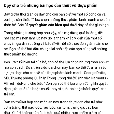
Dạy cho trẻ những bài học cần thiết về thực phẩm
Bây giờ là thời gian để dạy cho con bạn biết về một số công cụ và
bài học cần thiết để lựa chọn những thực phẩm lành mạnh cho bản
thân bé. Các
Bí quyết giảm cân hiệu quả
dưới đây có thể giúp bạn:
Trong những trường hợp như vậy, các mẹ đừng quá lo lắng, điều
mà các mẹ nên làm lúc này đó là tham khảo ý kiến của một số
chuyên gia dinh dưỡng và bác sĩ về một số thực đơn giảm cân cho
bé. Bạn có thể bắt đầu cải tạo lại nhà bếp của bạn cùng với những
thực phẩm bổ dưỡng.
Đến lứa tuổi hiện tại của bé, con có thể lựa chọn những món ăn vặt
mà con thích. Dựa trên việc lựa chọn này, bạn có thể đưa ra nhiều
sự lựa chọn cho con về các thực phẩm lành mạnh. George Datto,
MD, Trưởng phòng Quản lý Trọng lượng Nhi ở Bệnh viện Nemours /
Alfred I. duPont, cho biết: "Con bạn có thể lựa chọn đúng khi quyết
định giữa quả táo hoặc chuối thay vì quả táo hoặc bánh quy". cho
trẻ em.
Bạn có thể kết hợp các món ăn nay trong thực đơn cho trẻ như:
cơm trắng, thịt nạc luộc, rau luộc, cá, tôm, trứng gà, các loại
đậu...Chú ý không nên ép trẻ ăn quá nhiều thực phẩm giảm cân